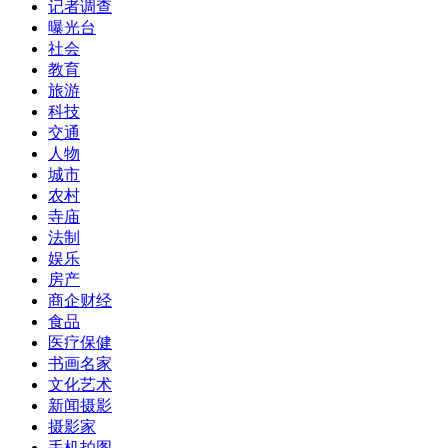
记者调查
曝光台
社会
教育
旅游
科技
交通
人物
城市
农村
寺庙
法制
娱乐
房产
商企财经
食品
医疗保健
书画名家
文化艺术
新闻摄影
摄影家
手机拍图