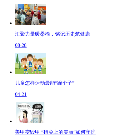
汇聚力量暖桑榆，铭记历史筑健康
08-28
儿童怎样运动最能“蹿个子”
04-21
美甲变毁甲 “指尖上的美丽”如何守护