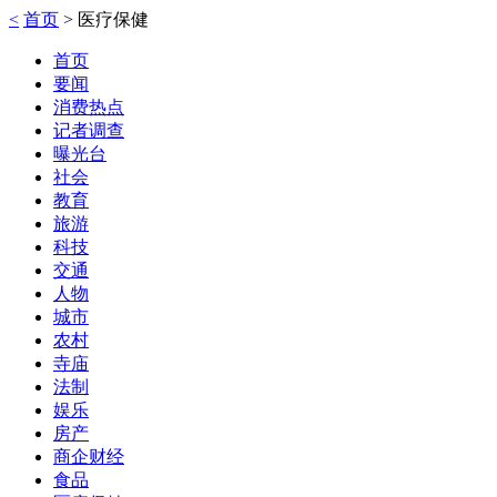
<
首页
>
医疗保健
首页
要闻
消费热点
记者调查
曝光台
社会
教育
旅游
科技
交通
人物
城市
农村
寺庙
法制
娱乐
房产
商企财经
食品