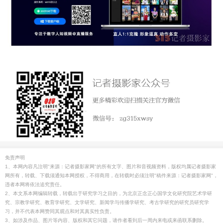
免责声明
1、本网内容凡注明"来源：记者摄影家网"的所有文字、图片和音视频资料，版权均属记者摄影家
网所有，转载、下载须通知本网授权，不得商用，在转载时必须注明"稿件来源：记者摄影家网"，
违者本网将依法追究责任。
2、本文系本网编辑转载，转载出于研究学习之目的，为北京正念正心国学文化研究院艺术学研
究、宗教学研究、教育学研究、文学研究、新闻学与传播学研究、考古学研究的研究员研究学
习，并不代表本网赞同其观点和对其真实性负责。
3、如涉及作品、图片等内容、版权和其它问题，请作者看到后一周内来电或来函联系删除。