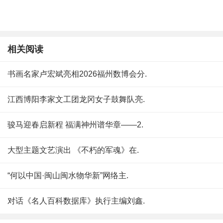
相关阅读
书画名家卢宏斌亮相2026福州数博会分.
江西博阳李家文工团龙冈女子鼓舞队亮.
骏马迎春启新程 福满神州谱华章——2.
大型主题文艺演出 《不朽的军魂》在.
“何以中国·闽山闽水物华新”网络主.
对话《名人百科数据库》执行主编刘鑫.