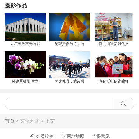
摄影作品
大厂民族宫光与影
笑琰摄影与诗：与
滨北街道新时代文
孙建军摄影:兰之
甘肃礼县：武装联
宣传反电信诈骗知
首页
> 文化艺术 >
正文
会员投稿
|
网站地图
|
提意见