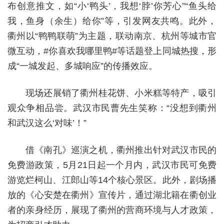
布创意推文，如“小‘鸭头’，我想‘脖’你芳心”“鱼头给
我，鱼身（余生）给你”等，引发网友共鸣。此外，
衢州以“鸭鸭联萌”为主题，联动南京、杭州等城市官
微互动，#你喜欢我哪里鸭#等话题登上同城热搜，形
成“一城发起、多城响应”的传播效应。
现场还展销了衢州桂花饼、小米糕等特产，吸引
观众争相品尝。武汉市民曹先生笑称：“没想到衢州
和武汉这么‘对味’！”
借《南孔》巡演之机，衢州推出针对武汉市民的
免费游政策，5月21日起一个月内，武汉市民可免费
游览烂柯山、江郎山等14个核心景区。此外，剧场播
放的《心安楚在衢州》宣传片，通过湖北籍在衢创业
者的亲身经历，展现了衢州的营商环境与人才政策，