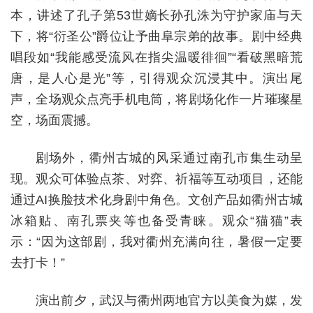
本，讲述了孔子第53世嫡长孙孔洙为守护家庙与天
下，将“衍圣公”爵位让予曲阜宗弟的故事。剧中经典
唱段如“我能感受流风在指尖温暖徘徊”“看破黑暗荒
唐，是人心是光”等，引得观众沉浸其中。演出尾
声，全场观众点亮手机电筒，将剧场化作一片璀璨星
空，场面震撼。
剧场外，衢州古城的风采通过南孔市集生动呈
现。观众可体验点茶、对弈、祈福等互动项目，还能
通过AI换脸技术化身剧中角色。文创产品如衢州古城
冰箱贴、南孔票夹等也备受青睐。观众“猫猫”表
示：“因为这部剧，我对衢州充满向往，暑假一定要
去打卡！”
演出前夕，武汉与衢州两地官方以美食为媒，发