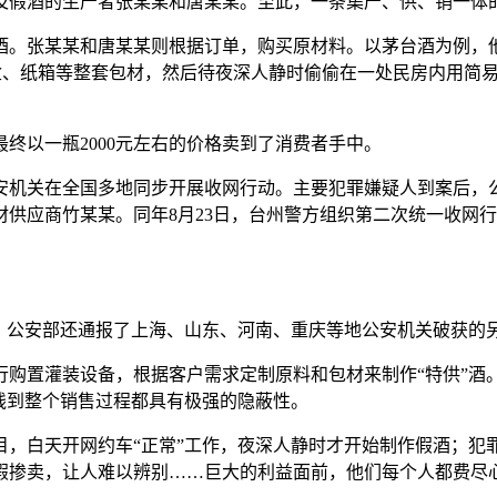
及假酒的生产者张某某和唐某某。至此，一条集产、供、销一体
酒。张某某和唐某某则根据订单，购买原材料。以茅台酒为例，他
、酒盒、纸箱等整套包材，然后待夜深人静时偷偷在一处民房内用
终以一瓶2000元左右的价格卖到了消费者手中。
市公安机关在全国多地同步开展收网行动。主要犯罪嫌疑人到案后
应商竹某某。同年8月23日，台州警方组织第二次统一收网行动。警
，公安部还通报了上海、山东、河南、重庆等地公安机关破获的另
行购置灌装设备，根据客户需求定制原料和包材来制作“特供”酒
线到整个销售过程都具有极强的隐蔽性。
目，白天开网约车“正常”工作，夜深人静时才开始制作假酒；犯
假掺卖，让人难以辨别……巨大的利益面前，他们每个人都费尽