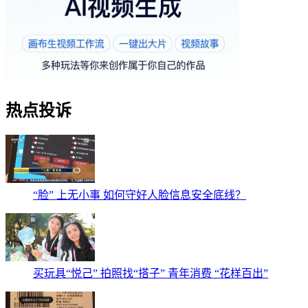
热点投诉
“脸” 上无小事 如何守好人脸信息安全底线？
买玩具“悦己” 拍照找“搭子” 青年消费 “花样百出”