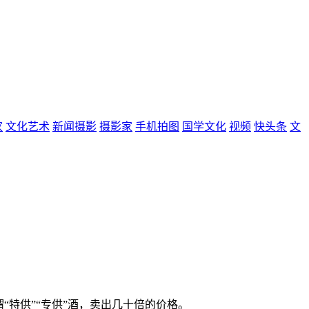
家
文化艺术
新闻摄影
摄影家
手机拍图
国学文化
视频
快头条
文
“特供”“专供”酒，卖出几十倍的价格。