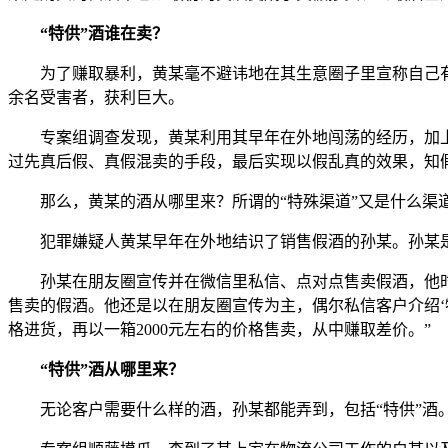
“特供”酒谁在卖？
为了赚取暴利，黄某毫不避讳地在其生意圈子里宣称自己有
余名受害者，获利巨大。
专案组调查发现，黄某利用其早年在外地闯荡的经历，加
过先真后假、真假混卖的手段，最后实现以假乱真的效果，知
那么，黄某的酒从哪里来？所谓的“特殊渠道”又是什么渠
犯罪嫌疑人黄某早年在外地结识了销售假酒的孙某。孙某
孙某在朋友圈宣传并在微信里私信、点对点售卖假酒，他时
售卖的假酒。他还是以在朋友圈宣传为主，偶尔私信客户介绍‘
格进货，再以一箱2000元左右的价格售卖，从中赚取差价。”
“特供”酒从哪里来？
无论客户需要什么样的酒，孙某都能弄到，包括“特供”酒。