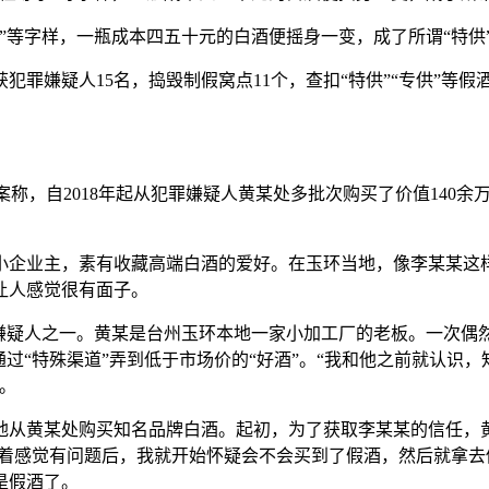
尊享”等字样，一瓶成本四五十元的白酒便摇身一变，成了所谓“特供
罪嫌疑人15名，捣毁制假窝点11个，查扣“特供”“专供”等假酒
)报案称，自2018年起从犯罪嫌疑人黄某处多批次购买了价值14
小企业主，素有收藏高端白酒的爱好。在玉环当地，像李某某这
让人感觉很有面子。
罪嫌疑人之一。黄某是台州玉环本地一家小加工厂的老板。一次偶
过“特殊渠道”弄到低于市场价的“好酒”。“我和他之前就认识，
。
成箱地从黄某处购买知名品牌白酒。起初，为了获取李某某的信任，
喝着感觉有问题后，我就开始怀疑会不会买到了假酒，然后就拿去
是假酒了。