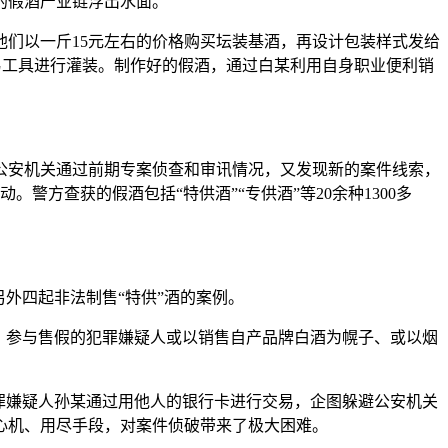
的假酒产业链浮出水面。
们以一斤15元左右的价格购买坛装基酒，再设计包装样式发给
简易工具进行灌装。制作好的假酒，通过白某利用自身职业便利销
，公安机关通过前期专案侦查和审讯情况，又发现新的案件线索，
方查获的假酒包括“特供酒”“专供酒”等20余种1300多
外四起非法制售“特供”酒的案例。
。参与售假的犯罪嫌疑人或以销售自产品牌白酒为幌子、或以烟
罪嫌疑人孙某通过用他人的银行卡进行交易，企图躲避公安机关
心机、用尽手段，对案件侦破带来了极大困难。