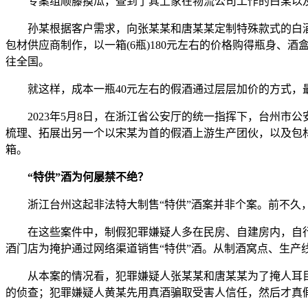
专案组顺藤摸瓜，查到了其上家在物流公司工作的白某以
孙某根据客户需求，向张某某和唐某某定制特殊款式的白
包材供应商制作，以一箱(6瓶)180元左右的价格购得瓶身
往全国。
就这样，成本一瓶40元左右的假酒通过层层加价的方式，最
2023年5月8日，在浙江省公安厅的统一指挥下，台州
梳理、拓展出另一个以宋某为首的假酒上游生产团伙，以及包材供
箱。
“特供”酒为何屡禁不绝？
浙江台州这起非法特大制售“特供”酒案并非个案。前不久
在这些案件中，制假犯罪嫌疑人多在民房、自建房内，自
酒门店为掩护通过网络渠道销售“特供”酒。从制酒窝点、生产
从本案的情况看，犯罪嫌疑人张某某和唐某某为了掩人耳
的侦查；犯罪嫌疑人黄某先用真酒骗取受害人信任，然后才真