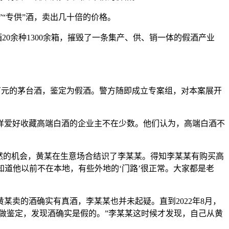
”“专供”酒，卖出几十倍的价格。
20余种1300余箱，摧毁了一条集产、供、销一体的假酒产业
0余万元的茅台酒，鉴定为假酒。警方随即成立专案组，对本案展开
样爱好收藏高端白酒的企业主不在少数。他们认为，高端白酒不
然的机会，黄某在生意场合结识了李某某。得知李某某有购买高
知道他以前不在本地，有些外地的‘门路’很正常。大家都是老
黄某卖的酒确实有真酒，李某某也并未起疑。直到2022年8月，
做鉴定，发现酒确实是假的。”李某某这时候才发现，自己从黄