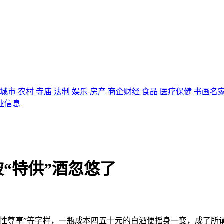
城市
农村
寺庙
法制
娱乐
房产
商企财经
食品
医疗保健
书画名
业信息
被“特供”酒忽悠了
 个性尊享”等字样，一瓶成本四五十元的白酒便摇身一变，成了所谓