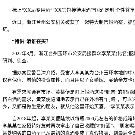
标上“XX局专用酒”“XX宾馆接待用酒”“国酒定制 个性
近日，浙江台州公安机关破获了一起特大制售假酒案，抓获犯
链。
“特供”酒谁在买？
2022年8月，浙江台州玉环市公安局接群众李某某(化名
研判、侦查。
据办案民警吕漳介绍，受害人李某某为台州玉环本地的中
仅有保值、增值的投资属性，而且用以子女婚嫁、宴请亲友也
有需求就会有市场。黄某便是盯上假酒这块“肥肉”的犯
档白酒的需求，黄某便隐晦地表示自己在外地有“门路”，可以通
乡，又都是做生意的朋友，就从他这里开始买酒。”李某某表示
自2018年起，李某某便陆续以每瓶2000元左右的价格
李某某在家招待好友时再次拿出了自己收藏的“好酒”。“朋友
某处购买的白酒早已从最初的真酒变成了真假掺卖、到最后全