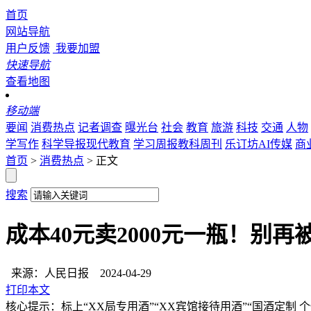
首页
网站导航
用户反馈
我要加盟
快速导航
查看地图
移动端
要闻
消费热点
记者调查
曝光台
社会
教育
旅游
科技
交通
人物
学写作
科学导报现代教育
学习周报教科周刊
乐订坊AI传媒
商
首页
>
消费热点
> 正文
搜索
成本40元卖2000元一瓶！别再
来源：人民日报
2024-04-29
打印本文
核心提示：标上“XX局专用酒”“XX宾馆接待用酒”“国酒定制