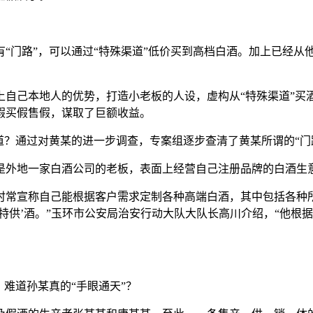
“门路”，可以通过“特殊渠道”低价买到高档白酒。加上已经从
上自己本地人的优势，打造小老板的人设，虚构从“特殊渠道”买
假买假售假，谋取了巨额收益。
道？通过对黄某的进一步调查，专案组逐步查清了黄某所谓的“门
是外地一家白酒公司的老板，表面上经营自己注册品牌的白酒生
常宣称自己能根据客户需求定制各种高端白酒，其中包括各种所
特供’酒。”玉环市公安局治安行动大队大队长高川介绍，“他根据
难道孙某真的“手眼通天”？