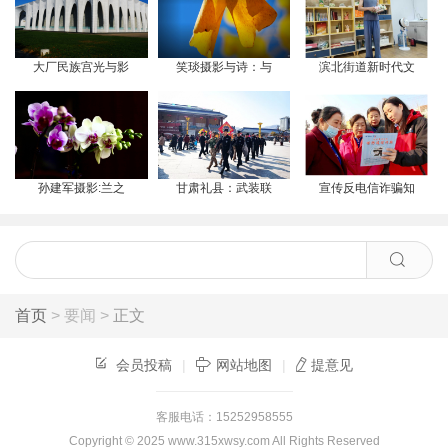
大厂民族宫光与影
笑琰摄影与诗：与
滨北街道新时代文
孙建军摄影:兰之
甘肃礼县：武装联
宣传反电信诈骗知
首页
> 要闻 >
正文
会员投稿
|
网站地图
|
提意见
客服电话：15252958555
Copyright © 2025
www.315xwsy.com
All Rights Reserved