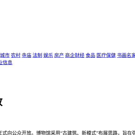
城市
农村
寺庙
法制
娱乐
房产
商企财经
食品
医疗保健
书画名
业信息
放
正式向公众开放。博物馆采用“古建筑、新模式”布展思路，旨