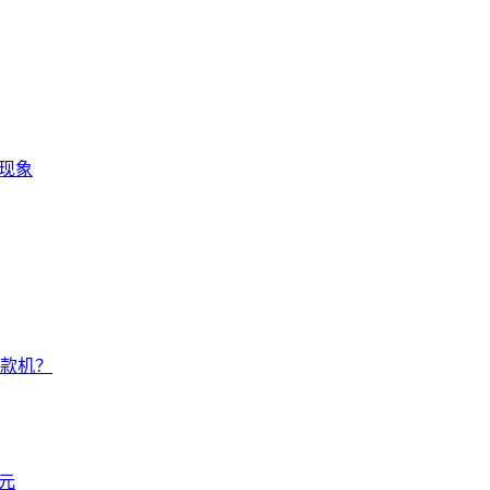
现象
款机？
元