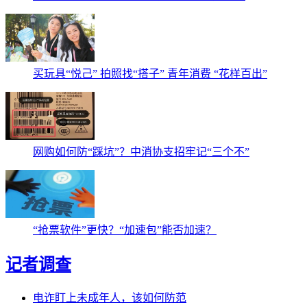
买玩具“悦己” 拍照找“搭子” 青年消费 “花样百出”
网购如何防“踩坑”？中消协支招牢记“三个不”
“抢票软件”更快？“加速包”能否加速？
记者调查
电诈盯上未成年人，该如何防范