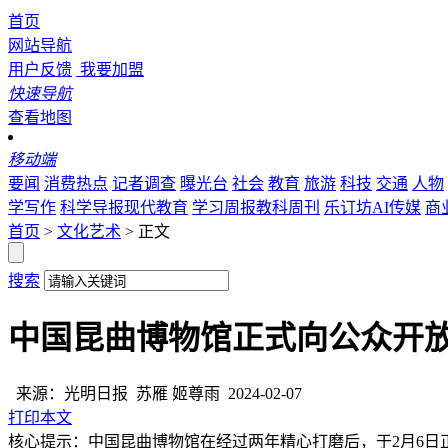
首页
网站导航
用户反馈
我要加盟
快速导航
查看地图
移动端
要闻
消费热点
记者调查
曝光台
社会
教育
旅游
科技
交通
人物
学写作
科学导报现代教育
学习周报教科周刊
乐订坊AI传媒
商
首页
>
文化艺术
> 正文
搜索
中国昆曲博物馆正式向公众开
来源：光明日报
苏雁 姬尊雨
2024-02-07
打印本文
核心提示：中国昆曲博物馆在经过两年精心打磨后，于2月6日