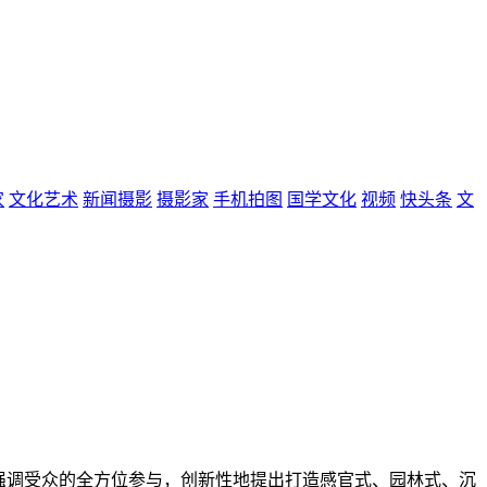
家
文化艺术
新闻摄影
摄影家
手机拍图
国学文化
视频
快头条
文
在强调受众的全方位参与，创新性地提出打造感官式、园林式、沉