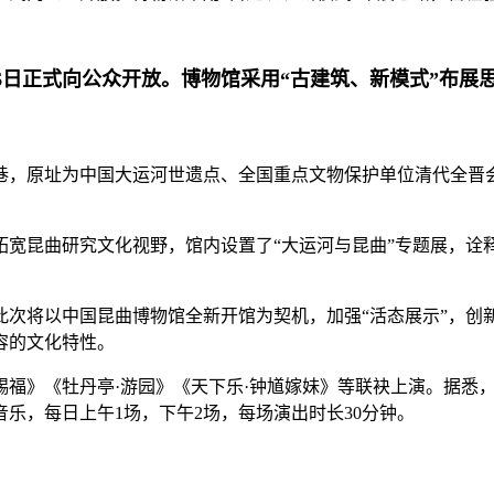
6日正式向公众开放。博物馆采用“古建筑、新模式”布展
巷，原址为中国大运河世遗点、全国重点文物保护单位清代全晋会
拓宽昆曲研究文化视野，馆内设置了“大运河与昆曲”专题展，诠
次将以中国昆曲博物馆全新开馆为契机，加强“活态展示”，创
容的文化特性。
福》《牡丹亭·游园》《天下乐·钟馗嫁妹》等联袂上演。据悉，
乐，每日上午1场，下午2场，每场演出时长30分钟。