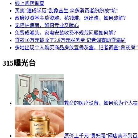
线上购药调查
买卖“速成学历”乱象丛生 众多消费者纷纷被“坑”
政府投资基金募资难、花钱难、退出难，如何破解？
无陪护病房，如何专业又暖心
免费成噱头，家电安装收费不规范问题如何解？
贷款10万元被收了2.9万元服务费 记者调查助贷骗局
多地出现个人购买商品房放置骨灰盒，记者调查“骨灰房”
315曝光台
救命的医疗设备，如何沦为个人提
原价上千元“贵妇霜”网店卖不到百